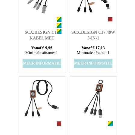
SCX.DESIGN C16
SCX.DESIGN C37 40W
KABEL MET
5-IN-1
OPLICHTENDE RING
OPLAADKABEL VAN
Vanaf € 9,96
Vanaf € 17,13
RPET MET
Minimale afname: 1
Minimale afname: 1
OPLICHTEND LOGO
EN RONDE HOUTEN
MEER INFORMATIE
MEER INFORMATIE
BEHUIZING