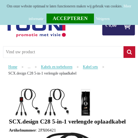
Om onze website optimaal te laten functioneren maken wij gebruik van cookies.
Meer
Home
informatie
.
Weigeren
€ 0,00
Relatiegeschenken
Tassen
Textiel
Home
...
Kabels en toebehoren
Kabel sets
>
>
>
>
Werkkleding
SCX.design C28 5-in-1 verlengde oplaadkabel
Sport
Kerstpakketten
Tastingpakketten
SCX.design C28 5-in-1 verlengde oplaadkabel
TOP 50
Artikelnummer
:
2PX06421