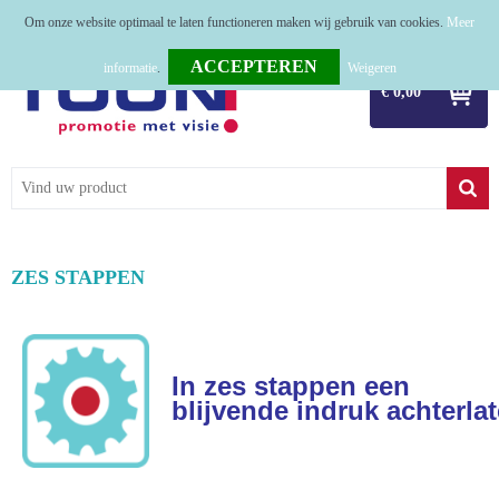
Om onze website optimaal te laten functioneren maken wij gebruik van cookies.
Meer
Home
informatie
.
Weigeren
€ 0,00
Relatiegeschenken
Tassen
Textiel
Werkkleding
ZES STAPPEN
Sport
Kerstpakketten
In zes stappen een
blijvende indruk achterla
Tastingpakketten
TOP 50