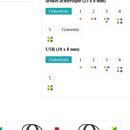
artikel achterzijde (23 x 8 mm)
Onbedrukt
1
2
3
4
5
Graveren
USB (10 x 8 mm)
Onbedrukt
1
2
3
4
5