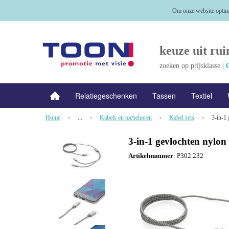
Om onze website optima
keuze uit rui
zoeken op prijsklasse |
€
Relatiegeschenken
Tassen
Textiel
Home
...
Kabels en toebehoren
Kabel sets
3-in-1 
NIEUW
>
Alle categorieën
>
>
>
3-in-1 gevlochten nylon
Artikelnummer
:
P302.232