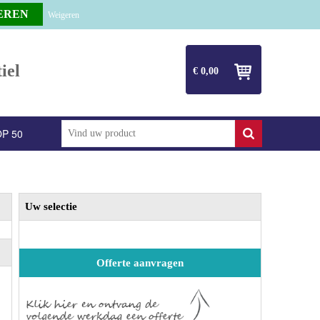
Weigeren
iel
€ 0,00
P 50
Uw selectie
Offerte aanvragen