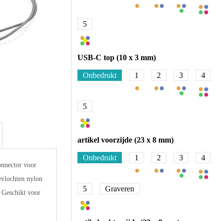
5
USB-C top (10 x 3 mm)
Onbedrukt
1
2
3
4
5
artikel voorzijde (23 x 8 mm)
Onbedrukt
1
2
3
4
onnector voor
vlochten nylon
5
Graveren
 Geschikt voor