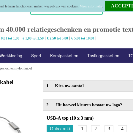
al te laten functioneren maken wij gebruik van cookies.
Meer informatie
.
m 40.000 relatiegeschenken en promotie text
|
|
|
|
 0,01 tot 1,00
€ 1,00 tot 2,50
€ 2,50 tot 5,00
€ 5,00 tot 10,00
Werkkleding
Sport
Kerstpakketten
Tastingpakketten
TO
gevlochten nylon kabel
 kabel
1
Kies uw aantal
2
Uit hoeveel kleuren bestaat uw logo?
USB-A top (10 x 3 mm)
Onbedrukt
1
2
3
4