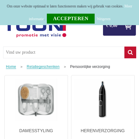
Om onze website optimaal te laten functioneren maken wij gebruik van cookies.
Meer
Home
informatie
.
Weigeren
€ 0,00
Relatiegeschenken
Tassen
Textiel
Home
Relatiegeschenken
Persoonlijke verzorging
>
>
Werkkleding
Sport
Kerstpakketten
Tastingpakketten
TOP 50
DAMESSTYLING
HERENVERZORGING