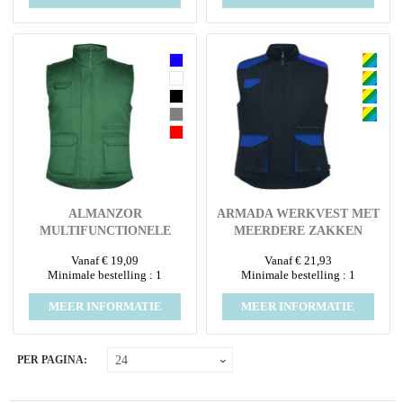
ALMANZOR
ARMADA WERKVEST MET
MULTIFUNCTIONELE
MEERDERE ZAKKEN
WERKBODYWARMER MET
Vanaf € 19,09
Vanaf € 21,93
HOGE KRAAG
Minimale bestelling : 1
Minimale bestelling : 1
MEER INFORMATIE
MEER INFORMATIE
PER PAGINA: