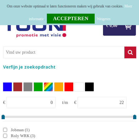
Om onze website optimaal te laten functioneren maken wij gebruik van cookies.
Meer
Home
informatie
.
Weigeren
€ 0,00
Relatiegeschenken
Tassen
Textiel
Verfijn je zoekopdracht
Werkkleding
Sport
Kerstpakketten
€
t/m
€
Tastingpakketten
TOP 50
Jobman
(1)
Roly WRK
(3)