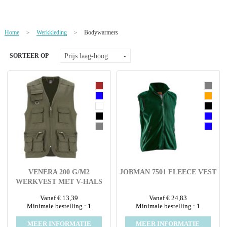
NIEUW
Alle categorieën
Home
Werkkleding
Bodywarmers
>
>
SORTEER OP
VENERA 200 G/M2
JOBMAN 7501 FLEECE VEST
WERKVEST MET V-HALS
EN MEERDERE ZAKKEN
Vanaf € 13,39
Vanaf € 24,83
Minimale bestelling : 1
Minimale bestelling : 1
MEER INFORMATIE
MEER INFORMATIE