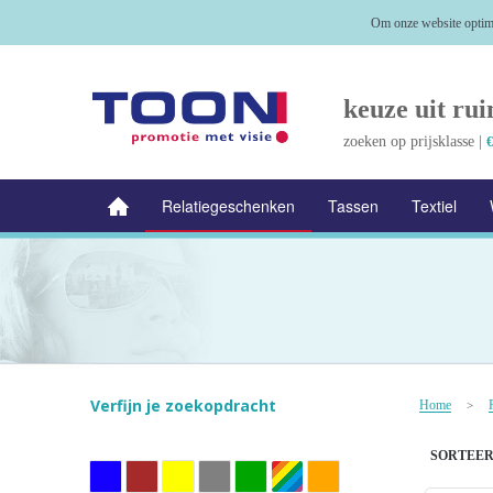
Om onze website optima
keuze uit rui
zoeken op prijsklasse |
€
Relatiegeschenken
Tassen
Textiel
NIEUW
Alle categorieën
Verfijn je zoekopdracht
Home
>
SORTEER