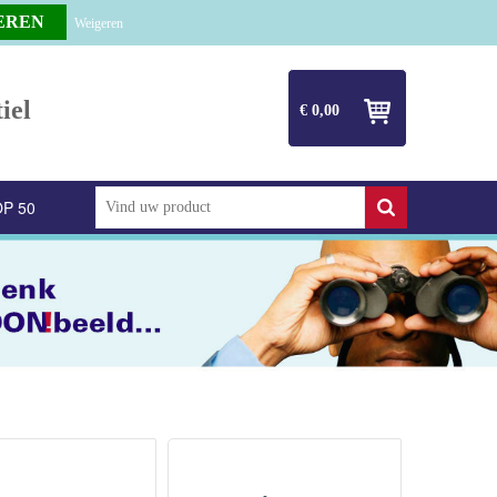
Weigeren
iel
€ 0,00
P 50