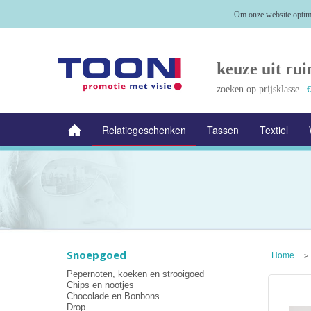
Om onze website optima
keuze uit rui
zoeken op prijsklasse |
€
Relatiegeschenken
Tassen
Textiel
NIEUW
Alle categorieën
Snoepgoed
Home
>
Pepernoten, koeken en strooigoed
Chips en nootjes
Chocolade en Bonbons
Drop