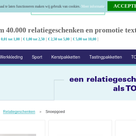
al te laten functioneren maken wij gebruik van cookies.
Meer informatie
.
m 40.000 relatiegeschenken en promotie text
|
|
|
|
 0,01 tot 1,00
€ 1,00 tot 2,50
€ 2,50 tot 5,00
€ 5,00 tot 10,00
Werkkleding
Sport
Kerstpakketten
Tastingpakketten
TO
Relatiegeschenken
Snoepgoed
>