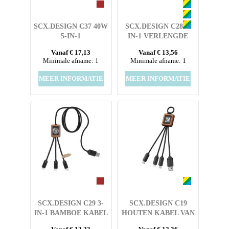
SCX.DESIGN C37 40W
SCX.DESIGN C28 5-
5-IN-1
IN-1 VERLENGDE
OPLAADKABEL VAN
OPLAADKABEL
Vanaf € 17,13
Vanaf € 13,56
RPET MET
Minimale afname: 1
Minimale afname: 1
OPLICHTEND LOGO
EN RONDE HOUTEN
MEER INFORMATIE
MEER INFORMATIE
BEHUIZING
SCX.DESIGN C29 3-
SCX.DESIGN C19
IN-1 BAMBOE KABEL
HOUTEN KABEL VAN
20 W