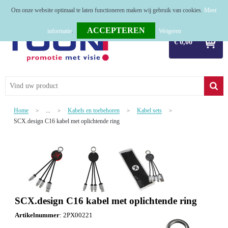
Om onze website optimaal te laten functioneren maken wij gebruik van cookies.
Meer
Home
informatie
.
Weigeren
€ 0,00
Relatiegeschenken
Tassen
Textiel
Home
...
Kabels en toebehoren
Kabel sets
>
>
>
>
Werkkleding
SCX.design C16 kabel met oplichtende ring
Sport
Kerstpakketten
Tastingpakketten
SCX.design C16 kabel met oplichtende ring
TOP 50
Artikelnummer
:
2PX00221