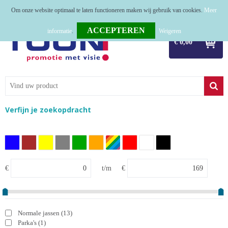
Om onze website optimaal te laten functioneren maken wij gebruik van cookies.
Meer
Home
informatie
.
Weigeren
€ 0,00
Relatiegeschenken
Tassen
Textiel
Verfijn je zoekopdracht
Werkkleding
Sport
Kerstpakketten
€
t/m
€
Tastingpakketten
TOP 50
Normale jassen
(13)
Parka's
(1)