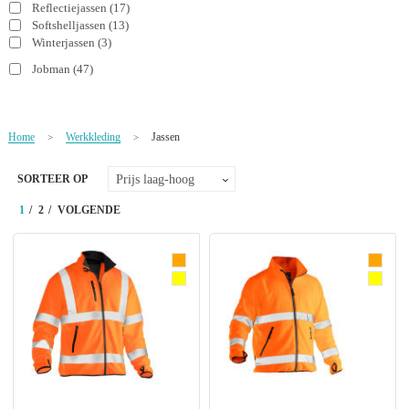
Reflectiejassen
(17)
NIEUW
Softshelljassen
(13)
Winterjassen
(3)
Alle categorieën
Jobman
(47)
Home
Werkkleding
Jassen
>
>
SORTEER OP
1
2
VOLGENDE