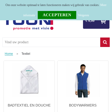
Om onze website optimaal te laten functioneren maken wij gebruik van cookies.
Meer
Home
informatie
.
Weigeren
€ 0,00
Relatiegeschenken
Tassen
Textiel
Home
Textiel
>
Werkkleding
Sport
Kerstpakketten
Tastingpakketten
TOP 50
BADTEXTIEL EN DOUCHE
BODYWARMERS