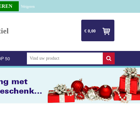
Weigeren
iel
€ 0,00
P 50