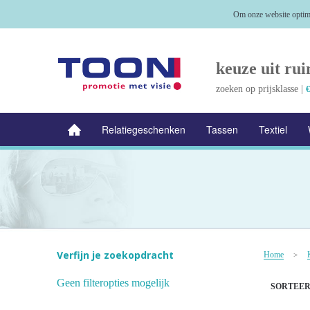
Om onze website optima
keuze uit rui
zoeken op prijsklasse |
€
Relatiegeschenken
Tassen
Textiel
NIEUW
Alle categorieën
Verfijn je zoekopdracht
Home
>
Geen filteropties mogelijk
SORTEER