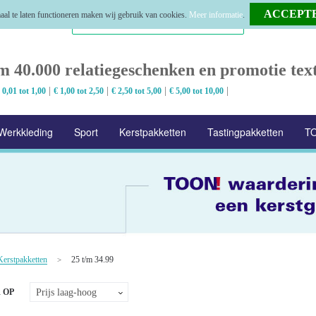
al te laten functioneren maken wij gebruik van cookies.
Meer informatie
.
m 40.000 relatiegeschenken en promotie text
|
|
|
|
 0,01 tot 1,00
€ 1,00 tot 2,50
€ 2,50 tot 5,00
€ 5,00 tot 10,00
Werkkleding
Sport
Kerstpakketten
Tastingpakketten
TO
Kerstpakketten
25 t/m 34.99
>
 OP