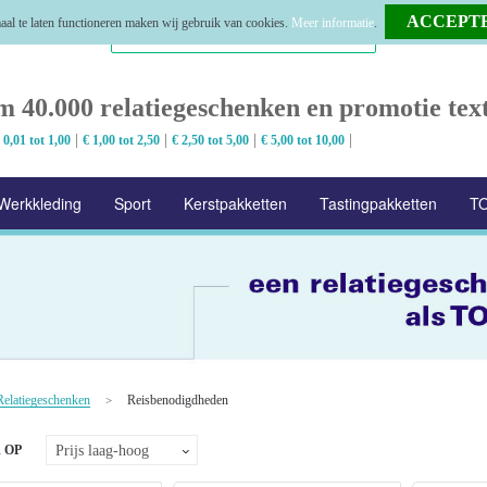
al te laten functioneren maken wij gebruik van cookies.
Meer informatie
.
m 40.000 relatiegeschenken en promotie text
|
|
|
|
 0,01 tot 1,00
€ 1,00 tot 2,50
€ 2,50 tot 5,00
€ 5,00 tot 10,00
Werkkleding
Sport
Kerstpakketten
Tastingpakketten
TO
Relatiegeschenken
Reisbenodigdheden
>
 OP