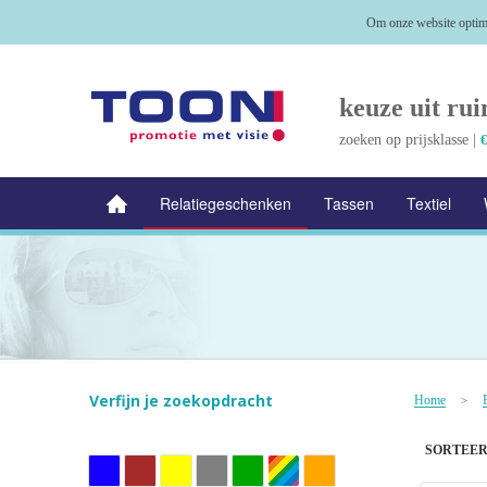
Om onze website optima
keuze uit rui
zoeken op prijsklasse |
€
Relatiegeschenken
Tassen
Textiel
NIEUW
Alle categorieën
Verfijn je zoekopdracht
Home
>
SORTEER