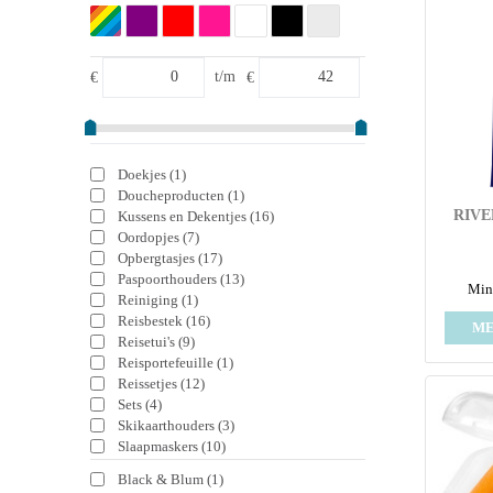
€
t/m
€
Doekjes
(1)
Doucheproducten
(1)
RIVE
Kussens en Dekentjes
(16)
Oordopjes
(7)
Opbergtasjes
(17)
Paspoorthouders
(13)
Mini
Reiniging
(1)
Reisbestek
(16)
ME
Reisetui's
(9)
Reisportefeuille
(1)
Reissetjes
(12)
Sets
(4)
Skikaarthouders
(3)
Slaapmaskers
(10)
Black & Blum
(1)