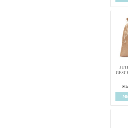
JUT
GESC
Min
ME