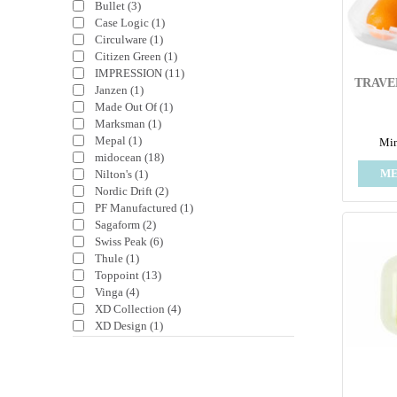
Bullet
(3)
Case Logic
(1)
Circulware
(1)
Citizen Green
(1)
IMPRESSION
(11)
TRAVE
Janzen
(1)
Made Out Of
(1)
Marksman
(1)
Mepal
(1)
Min
midocean
(18)
ME
Nilton's
(1)
Nordic Drift
(2)
PF Manufactured
(1)
Sagaform
(2)
Swiss Peak
(6)
Thule
(1)
Toppoint
(13)
Vinga
(4)
XD Collection
(4)
XD Design
(1)