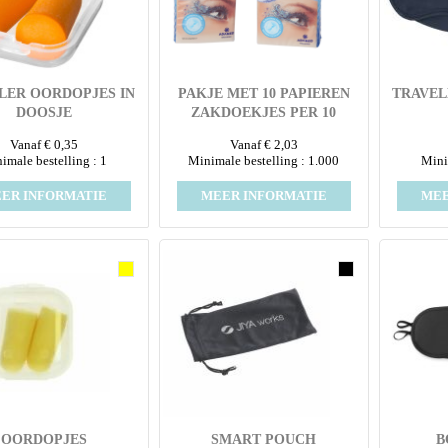
LER OORDOPJES IN
PAKJE MET 10 PAPIEREN
TRAVEL
DOOSJE
ZAKDOEKJES PER 10
PAKJES IN FOLIE FULL
Vanaf € 0,35
Vanaf € 2,03
COLOUR ALL OVER
imale bestelling : 1
Minimale bestelling : 1.000
Mini
BEDRUKT
ER INFORMATIE
MEER INFORMATIE
MEE
OORDOPJES
SMART POUCH
B