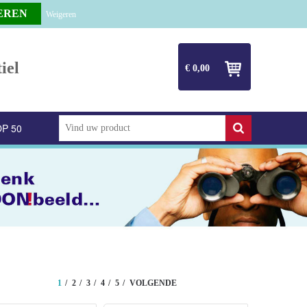
Weigeren
iel
€ 0,00
P 50
1
2
3
4
5
VOLGENDE