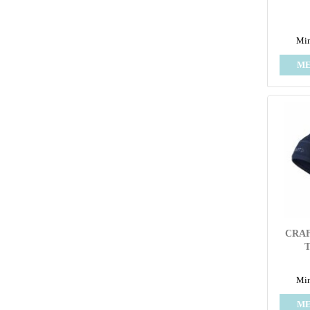
Min
ME
CRAF
Min
ME