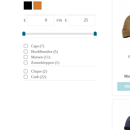
€
t/m
€
Caps
(7)
Hoofdbanden
(5)
Mutsen
(11)
Zonnekleppen
(1)
Clique
(2)
Min
Craft
(22)
ME