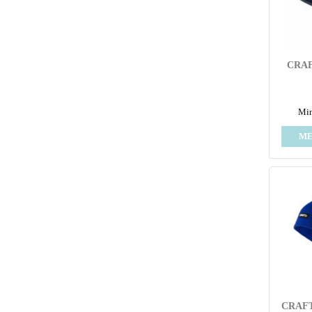
CRAF
Min
ME
CRAF