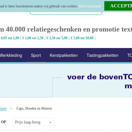
al te laten functioneren maken wij gebruik van cookies.
Meer informatie
.
m 40.000 relatiegeschenken en promotie text
|
|
|
|
 0,01 tot 1,00
€ 1,00 tot 2,50
€ 2,50 tot 5,00
€ 5,00 tot 10,00
Werkkleding
Sport
Kerstpakketten
Tastingpakketten
TO
Sport
Caps, Hoeden en Mutsen
>
 OP