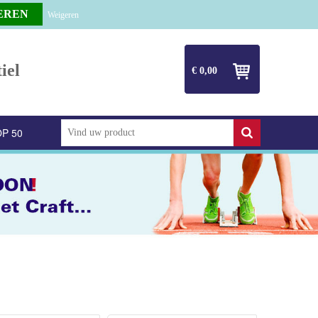
Weigeren
iel
€ 0,00
P 50