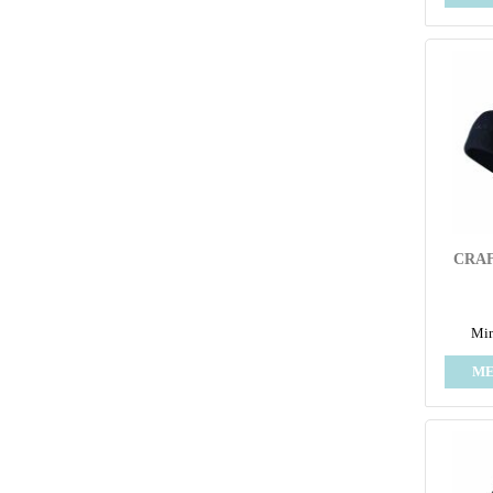
CRAF
Min
ME