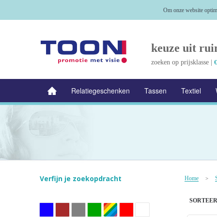
Om onze website optima
keuze uit rui
zoeken op prijsklasse |
€
Relatiegeschenken
Tassen
Textiel
NIEUW
Alle categorieën
Verfijn je zoekopdracht
Home
>
SORTEER