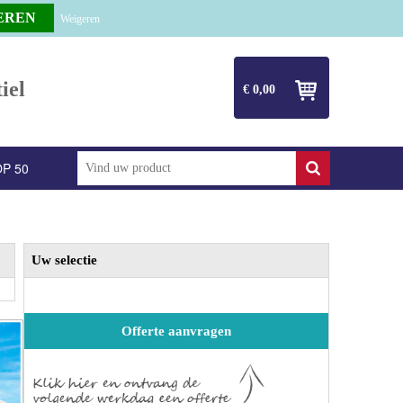
Weigeren
iel
€ 0,00
P 50
Uw selectie
Offerte aanvragen