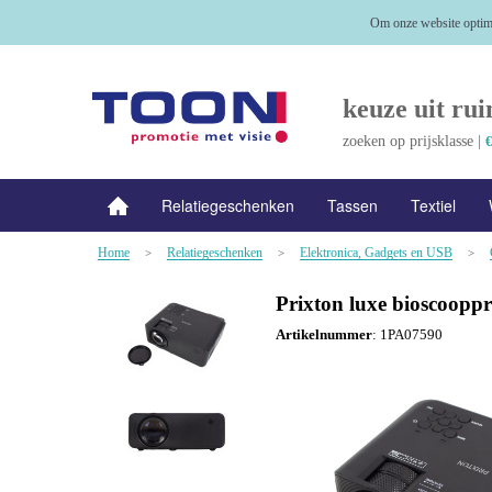
Om onze website optima
keuze uit rui
zoeken op prijsklasse |
€
Relatiegeschenken
Tassen
Textiel
Home
Relatiegeschenken
Elektronica, Gadgets en USB
NIEUW
>
Alle categorieën
>
>
Prixton luxe bioscooppr
Artikelnummer
:
1PA07590