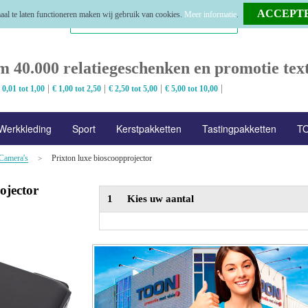
al te laten functioneren maken wij gebruik van cookies.
Meer informatie
.
m 40.000 relatiegeschenken en promotie text
|
|
|
|
 0,01 tot 1,00
€ 1,00 tot 2,50
€ 2,50 tot 5,00
€ 5,00 tot 10,00
Werkkleding
Sport
Kerstpakketten
Tastingpakketten
TO
Camera's
Prixton luxe bioscoopprojector
>
ojector
1
Kies uw aantal