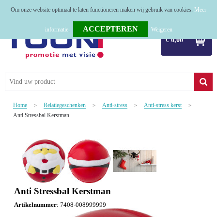
Om onze website optimaal te laten functioneren maken wij gebruik van cookies.
Meer
Home
informatie
.
Weigeren
€ 0,00
Relatiegeschenken
Tassen
Textiel
Home
Relatiegeschenken
Anti-stress
Anti-stress kerst
>
>
>
>
Werkkleding
Anti Stressbal Kerstman
Sport
Kerstpakketten
Tastingpakketten
Anti Stressbal Kerstman
TOP 50
Artikelnummer
:
7408-008999999