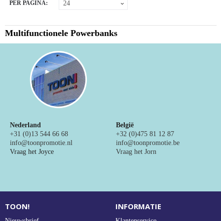
PER PAGINA:
NIEUW
Alle categorieën
Multifunctionele Powerbanks
Nederland
België
+31 (0)13 544 66 68
+32 (0)475 81 12 87
info@toonpromotie.nl
info@toonpromotie.be
Vraag het Joyce
Vraag het Jorn
TOON!
INFORMATIE
Nieuwsbrief
Klantenservice