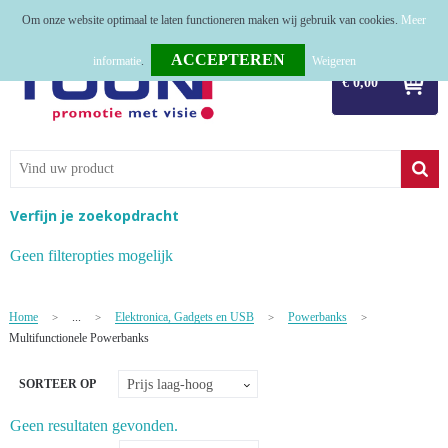
Om onze website optimaal te laten functioneren maken wij gebruik van cookies.
Meer
Home
informatie
.
Weigeren
€ 0,00
Relatiegeschenken
Tassen
Textiel
Verfijn je zoekopdracht
Werkkleding
Geen filteropties mogelijk
Sport
Home
...
Elektronica, Gadgets en USB
Powerbanks
>
>
>
>
Kerstpakketten
Multifunctionele Powerbanks
Tastingpakketten
SORTEER OP
TOP 50
Geen resultaten gevonden.