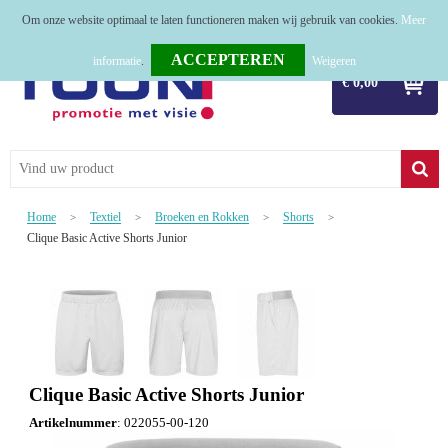
Om onze website optimaal te laten functioneren maken wij gebruik van cookies.
Meer
Home
informatie
.
Weigeren
€ 0,00
Relatiegeschenken
Tassen
Textiel
Home
Textiel
Broeken en Rokken
Shorts
>
>
>
>
Werkkleding
Clique Basic Active Shorts Junior
Sport
Kerstpakketten
Tastingpakketten
Clique Basic Active Shorts Junior
TOP 50
Artikelnummer
:
022055-00-120