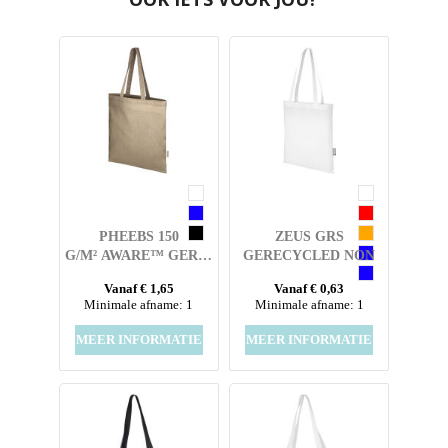
PHEEBS 150
ZEUS GRS
G/M² AWARE™ GERECYCLEDE
GERECYCLED NON
DRAAGTAS
WOVEN
Vanaf € 1,65
Vanaf € 0,63
CONFERENTIEDRAAGTAS
Minimale afname: 1
Minimale afname: 1
6 L
MEER INFORMATIE
MEER INFORMATIE