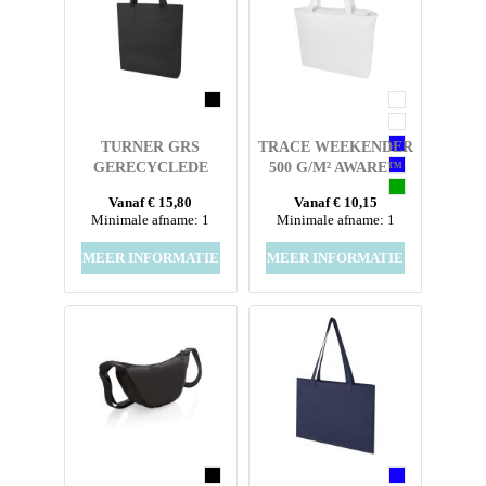
TURNER GRS
TRACE WEEKENDER
GERECYCLEDE
500 G/M² AWARE™
TOTEBAG 6L
GERECYCLEDE
Vanaf € 15,80
Vanaf € 10,15
DRAAGTAS
Minimale afname: 1
Minimale afname: 1
MEER INFORMATIE
MEER INFORMATIE