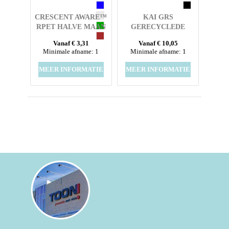
CRESCENT AWARE™
KAI GRS
RPET HALVE MAAN
GERECYCLEDE
SLING BAG
CIRCULAIRE
Vanaf € 3,31
Vanaf € 10,05
DRAAGTAS
Minimale afname: 1
Minimale afname: 1
MEER INFORMATIE
MEER INFORMATIE