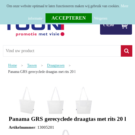
Om onze website optimaal te laten functioneren maken wij gebruik van cookies.
Meer
Home
informatie
.
Weigeren
€ 0,00
Relatiegeschenken
Tassen
Textiel
Home
Tassen
Draagtassen
>
>
>
Werkkleding
Panama GRS gerecyclede draagtas met rits 20 l
Sport
Kerstpakketten
Tastingpakketten
Panama GRS gerecyclede draagtas met rits 20 l
TOP 50
Artikelnummer
:
13005201