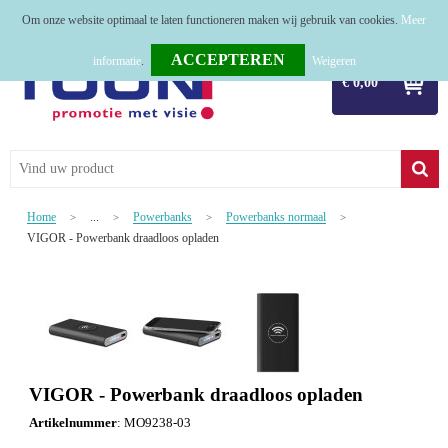
Om onze website optimaal te laten functioneren maken wij gebruik van cookies.
Meer
Home
informatie
.
Weigeren
€ 0,00
Relatiegeschenken
Tassen
Textiel
Home
...
Powerbanks
Powerbanks normaal
>
>
>
>
Werkkleding
VIGOR - Powerbank draadloos opladen
Sport
Kerstpakketten
Tastingpakketten
VIGOR - Powerbank draadloos opladen
TOP 50
Artikelnummer
:
MO9238-03