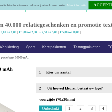
al te laten functioneren maken wij gebruik van cookies.
Meer informatie
.
m 40.000 relatiegeschenken en promotie text
|
|
|
|
 0,01 tot 1,00
€ 1,00 tot 2,50
€ 2,50 tot 5,00
€ 5,00 tot 10,00
Werkkleding
Sport
Kerstpakketten
Tastingpakketten
TO
e powerbank 10000 mAh
00 mAh
1
Kies uw aantal
2
Uit hoeveel kleuren bestaat uw logo?
voorzijde (70x30mm)
Onbedrukt
1
2
3
4