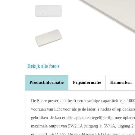
Bekijk alle foto's
Productinformatie
Prijsinformatie
Kenmerken
De Spare powerbank heeft een krachtige capactiteit van 100
voorzien van licht voor als je de lader 's nachts of op donker
gebruiken. Je kan er drie apparaten tegelijkertijd mee oplade
maximale output van 5V/2.1A (uitgang 1: 5V/1A, uitgang 2
uitgang 3: 5V/2.1A). De vier blauwe LED-lampjes laten zien