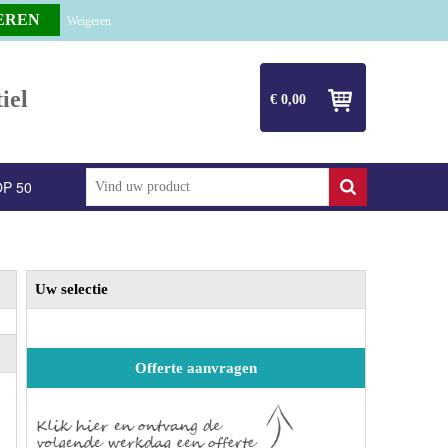
Weigeren
iel
€ 0,00
P 50
Uw selectie
Offerte aanvragen