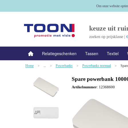
Om onze website optima
keuze uit rui
zoeken op prijsklasse |
€
Relatiegeschenken
Tassen
Textiel
Home
...
Powerbanks
Powerbanks normaal
Spar
NIEUW
>
Alle categorieën
>
>
>
Spare powerbank 100
Artikelnummer
:
12368600