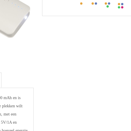
00 mAh en is
e plekken wilt
n, met een
: 5V/1A en
 hoeveel energie