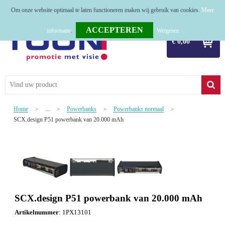
Om onze website optimaal te laten functioneren maken wij gebruik van cookies.
Meer
Home
informatie
.
Weigeren
€ 0,00
Relatiegeschenken
Tassen
Textiel
Home
...
Powerbanks
Powerbanks normaal
>
>
>
>
Werkkleding
SCX.design P51 powerbank van 20.000 mAh
Sport
Kerstpakketten
Tastingpakketten
SCX.design P51 powerbank van 20.000 mAh
TOP 50
Artikelnummer
:
1PX13101