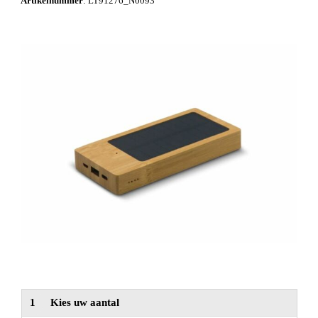
Artikelnummer
:
LT91276_N0093
NIEUW
Alle categorieën
1
Kies uw aantal