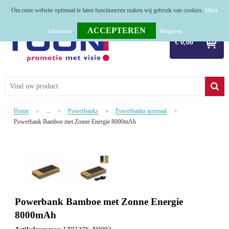
Om onze website optimaal te laten functioneren maken wij gebruik van cookies.
Meer
Home
informatie
.
Weigeren
€ 0,00
Relatiegeschenken
Tassen
Textiel
Home
...
Powerbanks
Powerbanks normaal
>
>
>
>
Werkkleding
Powerbank Bamboe met Zonne Energie 8000mAh
Sport
Kerstpakketten
Tastingpakketten
Powerbank Bamboe met Zonne Energie
TOP 50
8000mAh