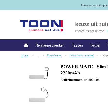
Om onze website optima
keuze uit rui
zoeken op prijsklasse |
€
Relatiegeschenken
Tassen
Textiel
Home
...
Powerbanks
Powerbanks normaal
POWE
NIEUW
>
Alle categorieën
>
>
>
POWER MATE - Slim 
2200mAh
Artikelnummer
:
MO5001-06