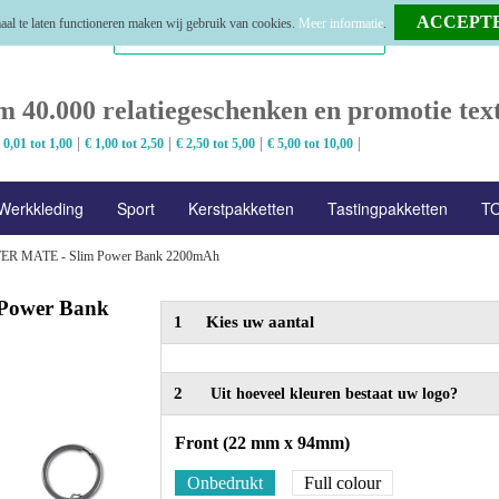
al te laten functioneren maken wij gebruik van cookies.
Meer informatie
.
m 40.000 relatiegeschenken en promotie text
|
|
|
|
 0,01 tot 1,00
€ 1,00 tot 2,50
€ 2,50 tot 5,00
€ 5,00 tot 10,00
Werkkleding
Sport
Kerstpakketten
Tastingpakketten
TO
R MATE - Slim Power Bank 2200mAh
Power Bank
1
Kies uw aantal
2
Uit hoeveel kleuren bestaat uw logo?
Front (22 mm x 94mm)
Onbedrukt
Full colour