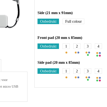
Side (21 mm x 91mm)
Onbedrukt
Full colour
Front pad (20 mm x 85mm)
Onbedrukt
1
2
3
4
Side pad (20 mm x 85mm)
Onbedrukt
1
2
3
4
t voor
met micro USB