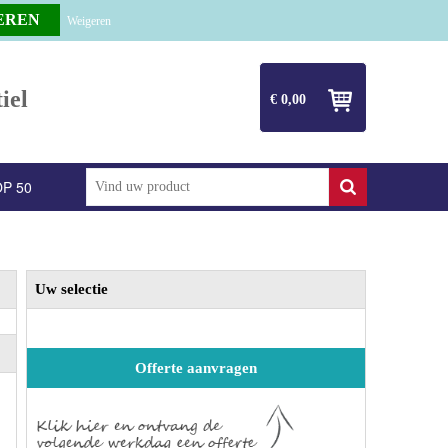
Weigeren
iel
€ 0,00
P 50
Uw selectie
Offerte aanvragen