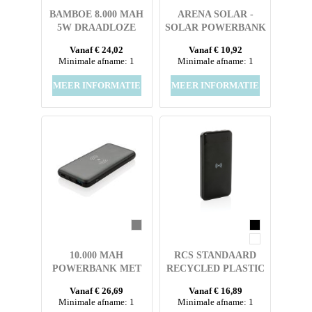
BAMBOE 8.000 MAH
ARENA SOLAR -
5W DRAADLOZE
SOLAR POWERBANK
POWERBANK
4000 MAH
Vanaf € 24,02
Vanaf € 10,92
Minimale afname: 1
Minimale afname: 1
MEER INFORMATIE
MEER INFORMATIE
10.000 MAH
RCS STANDAARD
POWERBANK MET
RECYCLED PLASTIC
10W DRAADLOOS
WIRELESS
Vanaf € 26,69
Vanaf € 16,89
SNELLADEN MET PD
POWERBANK
Minimale afname: 1
Minimale afname: 1