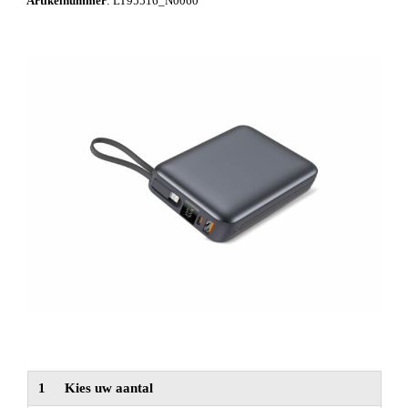
Artikelnummer
:
LT95516_N0060
NIEUW
Alle categorieën
1
Kies uw aantal