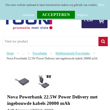
Om onze website optimaal te laten functioneren maken wij gebruik van cookies.
Meer
Home
informatie
.
Weigeren
€ 0,00
Relatiegeschenken
Tassen
Textiel
Home
...
Powerbanks
Multifunctionele Powerbanks
>
>
>
>
Werkkleding
Nova Powerbank 22.5W Power Delivery met ingebouwde kabels 20000 mAh
Sport
Kerstpakketten
Tastingpakketten
Nova Powerbank 22.5W Power Delivery met
TOP 50
ingebouwde kabels 20000 mAh