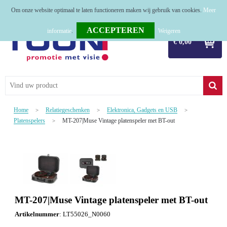
Om onze website optimaal te laten functioneren maken wij gebruik van cookies.
Meer
Home
informatie
.
Weigeren
€ 0,00
Relatiegeschenken
Tassen
Textiel
Home
Relatiegeschenken
Elektronica, Gadgets en USB
>
>
>
Werkkleding
Platenspelers
MT-207|Muse Vintage platenspeler met BT-out
>
Sport
Kerstpakketten
Tastingpakketten
MT-207|Muse Vintage platenspeler met BT-out
TOP 50
Artikelnummer
:
LT55026_N0060