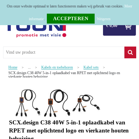
Om onze website optimaal te laten functioneren maken wij gebruik van cookies.
Meer
Home
informatie
.
Weigeren
€ 0,00
Relatiegeschenken
Tassen
Textiel
Home
...
Kabels en toebehoren
Kabel sets
>
>
>
>
SCX.design C38 40W 5-in-1 oplaadkabel van RPET met oplichtend logo en
Werkkleding
vierkante houten behuizing
Sport
Kerstpakketten
Tastingpakketten
SCX.design C38 40W 5-in-1 oplaadkabel van
TOP 50
RPET met oplichtend logo en vierkante houten
behuizing