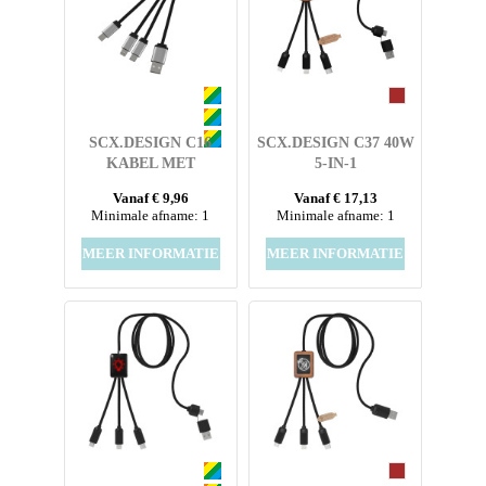
SCX.DESIGN C16
SCX.DESIGN C37 40W
KABEL MET
5-IN-1
OPLICHTENDE RING
OPLAADKABEL VAN
Vanaf € 9,96
Vanaf € 17,13
RPET MET
Minimale afname: 1
Minimale afname: 1
OPLICHTEND LOGO
EN RONDE HOUTEN
MEER INFORMATIE
MEER INFORMATIE
BEHUIZING