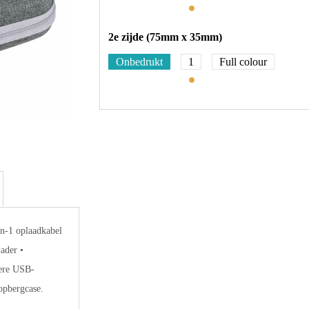
2e zijde (75mm x 35mm)
Onbedrukt
1
Full colour
in-1 oplaadkabel
ader •
dere USB-
opbergcase.