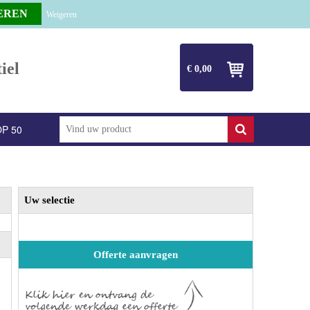
Weigeren
iel
€ 0,00
P 50
Uw selectie
Offerte aanvragen