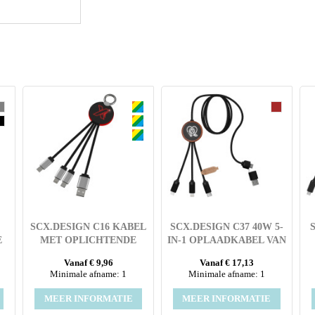
SCX.DESIGN C16 KABEL
SCX.DESIGN C37 40W 5-
E
MET OPLICHTENDE
IN-1 OPLAADKABEL VAN
RING
RPET MET OPLICHTEND
Vanaf € 9,96
Vanaf € 17,13
LOGO EN RONDE
Minimale afname: 1
Minimale afname: 1
HOUTEN BEHUIZING
MEER INFORMATIE
MEER INFORMATIE