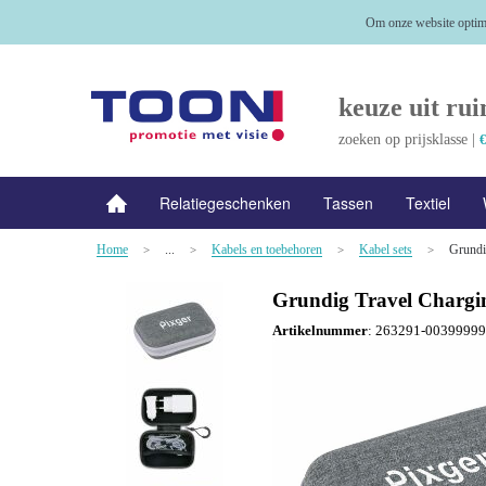
Om onze website optima
keuze uit rui
zoeken op prijsklasse |
€
Relatiegeschenken
Tassen
Textiel
Home
...
Kabels en toebehoren
Kabel sets
Grundi
NIEUW
>
Alle categorieën
>
>
>
Grundig Travel Chargi
Artikelnummer
:
263291-0039999