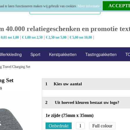
al te laten functioneren maken wij gebruik van cookies.
Meer informatie
.
m 40.000 relatiegeschenken en promotie text
|
|
|
|
 0,01 tot 1,00
€ 1,00 tot 2,50
€ 2,50 tot 5,00
€ 5,00 tot 10,00
Werkkleding
Sport
Kerstpakketten
Tastingpakketten
TO
g Travel Charging Set
ng Set
1
Kies uw aantal
99
2
Uit hoeveel kleuren bestaat uw logo?
1e zijde (75mm x 35mm)
Onbedrukt
1
Full colour