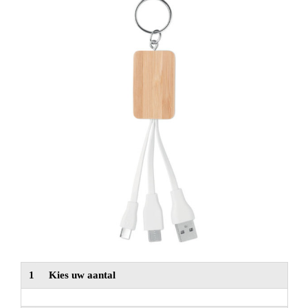
NIEUW
Alle categorieën
1
Kies uw aantal