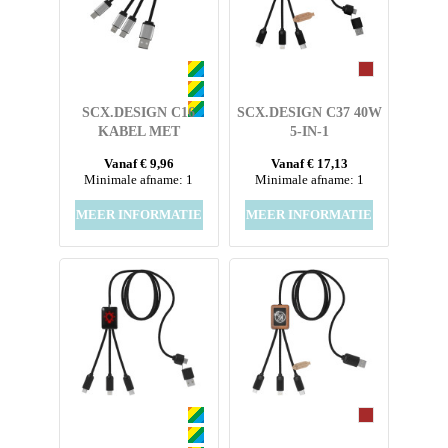
SCX.DESIGN C16
SCX.DESIGN C37 40W
KABEL MET
5-IN-1
OPLICHTENDE RING
OPLAADKABEL VAN
Vanaf € 9,96
Vanaf € 17,13
RPET MET
Minimale afname: 1
Minimale afname: 1
OPLICHTEND LOGO
EN RONDE HOUTEN
MEER INFORMATIE
MEER INFORMATIE
BEHUIZING