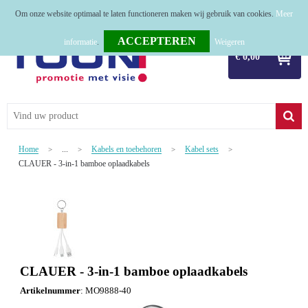
Om onze website optimaal te laten functioneren maken wij gebruik van cookies.
Meer
Home
informatie
.
Weigeren
€ 0,00
Relatiegeschenken
Tassen
Textiel
Home
...
Kabels en toebehoren
Kabel sets
>
>
>
>
Werkkleding
CLAUER - 3-in-1 bamboe oplaadkabels
Sport
Kerstpakketten
Tastingpakketten
CLAUER - 3-in-1 bamboe oplaadkabels
TOP 50
Artikelnummer
:
MO9888-40