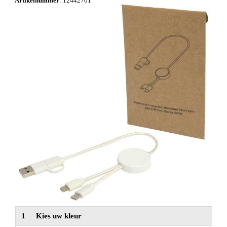
Artikelnummer
:
12442701
NIEUW
Alle categorieën
1
Kies uw kleur