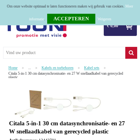
Om onze website optimaal te laten functioneren maken wij gebruik van cookies.
Meer
Home
informatie
.
Weigeren
€ 0,00
Relatiegeschenken
Tassen
Textiel
Home
...
Kabels en toebehoren
Kabel sets
>
>
>
>
Citala 5-in-1 30 cm datasynchronisatie- en 27 W snellaadkabel van gerecycled
Werkkleding
plastic
Sport
Kerstpakketten
Tastingpakketten
Citala 5-in-1 30 cm datasynchronisatie- en 27
TOP 50
W snellaadkabel van gerecycled plastic