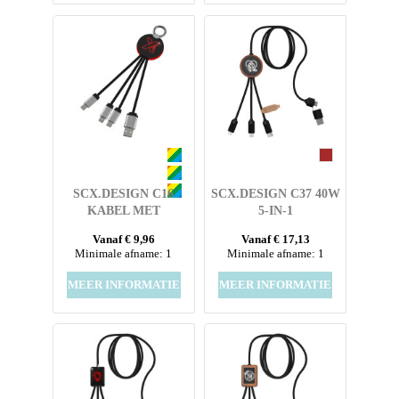
SCX.DESIGN C16
SCX.DESIGN C37 40W
KABEL MET
5-IN-1
OPLICHTENDE RING
OPLAADKABEL VAN
Vanaf € 9,96
Vanaf € 17,13
RPET MET
Minimale afname: 1
Minimale afname: 1
OPLICHTEND LOGO
EN RONDE HOUTEN
MEER INFORMATIE
MEER INFORMATIE
BEHUIZING