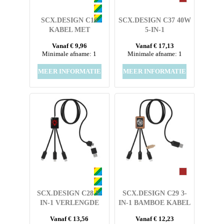
SCX.DESIGN C16
SCX.DESIGN C37 40W
KABEL MET
5-IN-1
OPLICHTENDE RING
OPLAADKABEL VAN
Vanaf € 9,96
Vanaf € 17,13
RPET MET
Minimale afname: 1
Minimale afname: 1
OPLICHTEND LOGO
EN RONDE HOUTEN
MEER INFORMATIE
MEER INFORMATIE
BEHUIZING
SCX.DESIGN C28 5-
SCX.DESIGN C29 3-
IN-1 VERLENGDE
IN-1 BAMBOE KABEL
OPLAADKABEL
Vanaf € 13,56
Vanaf € 12,23