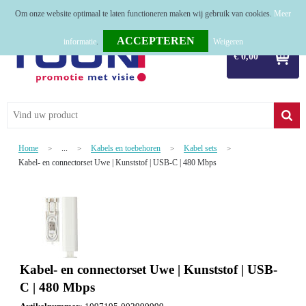
Om onze website optimaal te laten functioneren maken wij gebruik van cookies.
Meer
Home
informatie
.
Weigeren
€ 0,00
Relatiegeschenken
Tassen
Textiel
Home
...
Kabels en toebehoren
Kabel sets
>
>
>
>
Werkkleding
Kabel- en connectorset Uwe | Kunststof | USB-C | 480 Mbps
Sport
Kerstpakketten
Tastingpakketten
Kabel- en connectorset Uwe | Kunststof | USB-
TOP 50
C | 480 Mbps