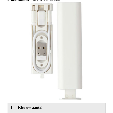
Artikelnummer
:
1097195-002999999
NIEUW
Alle categorieën
1
Kies uw aantal