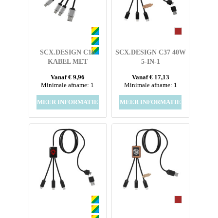
SCX.DESIGN C16
SCX.DESIGN C37 40W
KABEL MET
5-IN-1
OPLICHTENDE RING
OPLAADKABEL VAN
Vanaf € 9,96
Vanaf € 17,13
RPET MET
Minimale afname: 1
Minimale afname: 1
OPLICHTEND LOGO
EN RONDE HOUTEN
MEER INFORMATIE
MEER INFORMATIE
BEHUIZING