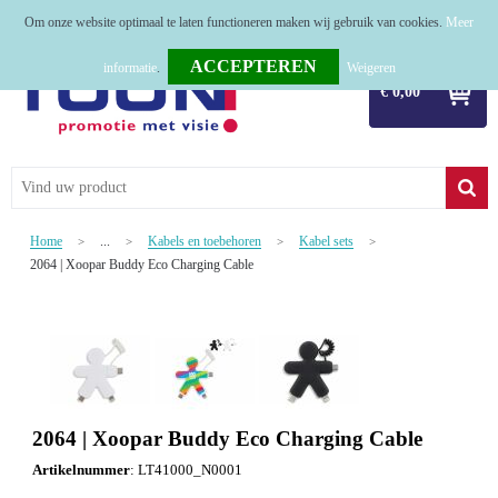
Om onze website optimaal te laten functioneren maken wij gebruik van cookies.
Meer
Home
informatie
.
Weigeren
€ 0,00
Relatiegeschenken
Tassen
Textiel
Home
...
Kabels en toebehoren
Kabel sets
>
>
>
>
Werkkleding
2064 | Xoopar Buddy Eco Charging Cable
Sport
Kerstpakketten
Tastingpakketten
2064 | Xoopar Buddy Eco Charging Cable
TOP 50
Artikelnummer
:
LT41000_N0001