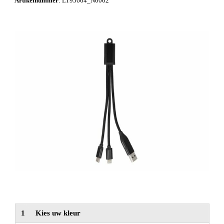
Artikelnummer
:
LT95664_N0002
NIEUW
Alle categorieën
1
Kies uw kleur