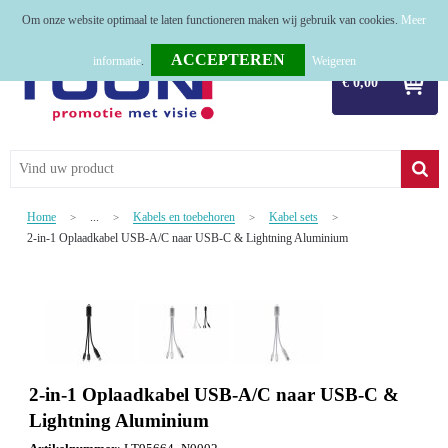
Om onze website optimaal te laten functioneren maken wij gebruik van cookies.
Meer
Home
informatie
.
Weigeren
€ 0,00
Relatiegeschenken
Tassen
Textiel
Home
...
Kabels en toebehoren
Kabel sets
>
>
>
>
Werkkleding
2-in-1 Oplaadkabel USB-A/C naar USB-C & Lightning Aluminium
Sport
Kerstpakketten
Tastingpakketten
2-in-1 Oplaadkabel USB-A/C naar USB-C &
TOP 50
Lightning Aluminium