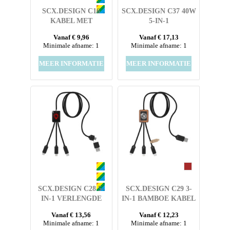
SCX.DESIGN C16
SCX.DESIGN C37 40W
KABEL MET
5-IN-1
OPLICHTENDE RING
OPLAADKABEL VAN
Vanaf € 9,96
Vanaf € 17,13
RPET MET
Minimale afname: 1
Minimale afname: 1
OPLICHTEND LOGO
EN RONDE HOUTEN
MEER INFORMATIE
MEER INFORMATIE
BEHUIZING
SCX.DESIGN C28 5-
SCX.DESIGN C29 3-
IN-1 VERLENGDE
IN-1 BAMBOE KABEL
OPLAADKABEL
Vanaf € 13,56
Vanaf € 12,23
Minimale afname: 1
Minimale afname: 1