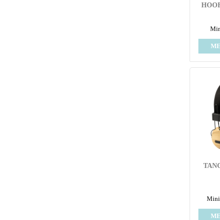
HOO
VERVA
Min
ME
TAN
HO
Mini
ME