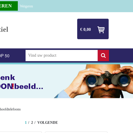
Weigeren
iel
€ 0,00
P 50
hoofdtelefoons
1
2
VOLGENDE