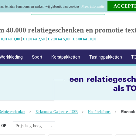
al te laten functioneren maken wij gebruik van cookies.
Meer informatie
.
m 40.000 relatiegeschenken en promotie text
|
|
|
|
 0,01 tot 1,00
€ 1,00 tot 2,50
€ 2,50 tot 5,00
€ 5,00 tot 10,00
Werkkleding
Sport
Kerstpakketten
Tastingpakketten
TO
Relatiegeschenken
Elektronica, Gadgets en USB
Hoofdtelefoons
Bluetooth 
>
>
>
 OP