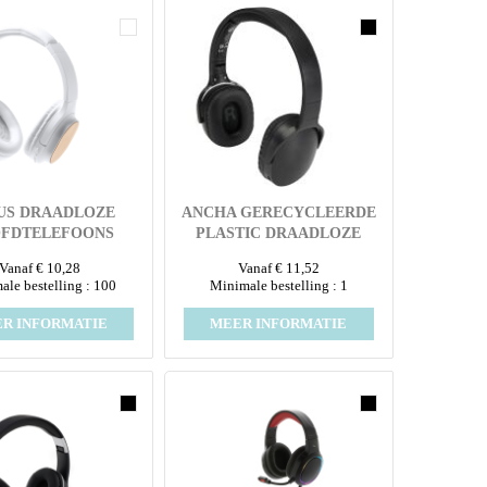
US DRAADLOZE
ANCHA GERECYCLEERDE
FDTELEFOONS
PLASTIC DRAADLOZE
BLUETOOTH®-
Vanaf € 10,28
Vanaf € 11,52
HOOFDTELEFOON OVER-
le bestelling : 100
Minimale bestelling : 1
EAR
R INFORMATIE
MEER INFORMATIE