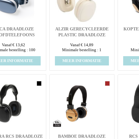
CA DRAADLOZE
ALZIR GERECYCLEERDE
KOPTE
OFDTELEFOONS
PLASTIC DRAADLOZE
BLUETOOTH®-
Vanaf € 13,62
Vanaf € 14,89
HOOFDTELEFOON OVER-
male bestelling : 100
Minimale bestelling : 1
Mini
EAR
ER INFORMATIE
MEER INFORMATIE
MEE
RA RCS DRAADLOZE
BAMBOE DRAADLOZE
RCS