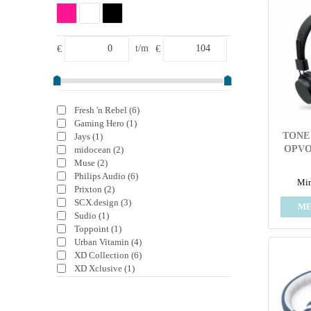
€
t/m
€
Fresh 'n Rebel
(6)
Gaming Hero
(1)
TONE
Jays
(1)
OPVO
midocean
(2)
Muse
(2)
Philips Audio
(6)
Min
Prixton
(2)
SCX.design
(3)
ME
Sudio
(1)
Toppoint
(1)
Urban Vitamin
(4)
XD Collection
(6)
XD Xclusive
(1)