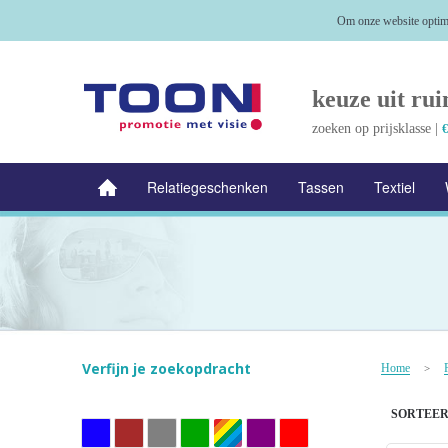
Om onze website optima
keuze uit rui
zoeken op prijsklasse |
€
Relatiegeschenken
Tassen
Textiel
NIEUW
Alle categorieën
Verfijn je zoekopdracht
Home
>
SORTEER