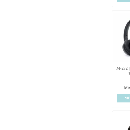
M-272
Min
ME