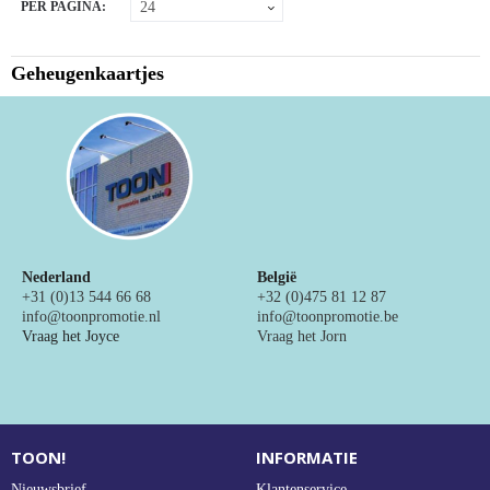
PER PAGINA:
NIEUW
Alle categorieën
Geheugenkaartjes
Nederland
België
+31 (0)13 544 66 68
+32 (0)475 81 12 87
info@toonpromotie.nl
info@toonpromotie.be
Vraag het Joyce
Vraag het Jorn
TOON!
INFORMATIE
Nieuwsbrief
Klantenservice