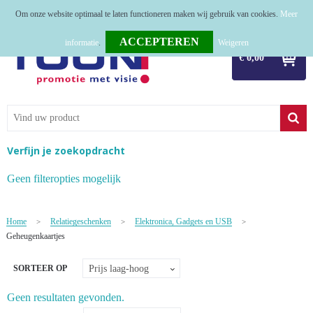
Om onze website optimaal te laten functioneren maken wij gebruik van cookies.
Meer
Home
informatie
.
Weigeren
€ 0,00
Relatiegeschenken
Tassen
Textiel
Verfijn je zoekopdracht
Werkkleding
Geen filteropties mogelijk
Sport
Home
Relatiegeschenken
Elektronica, Gadgets en USB
>
>
>
Kerstpakketten
Geheugenkaartjes
Tastingpakketten
SORTEER OP
TOP 50
Geen resultaten gevonden.