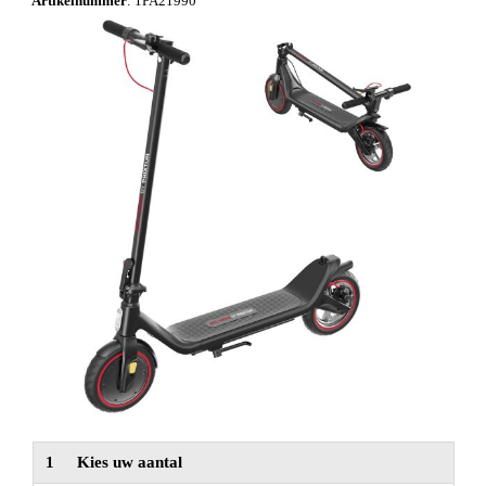
Artikelnummer
:
1PA21990
NIEUW
Alle categorieën
1
Kies uw aantal