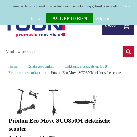
Om onze website optimaal te laten functioneren maken wij gebruik van cookies.
Meer
Home
informatie
.
Weigeren
€ 0,00
Relatiegeschenken
Tassen
Textiel
Home
Relatiegeschenken
Elektronica, Gadgets en USB
>
>
>
Werkkleding
Elektrisch bestuurbaar
Prixton Eco Move SCO850M elektrische scooter
>
Sport
Kerstpakketten
Tastingpakketten
Prixton Eco Move SCO850M elektrische
TOP 50
scooter