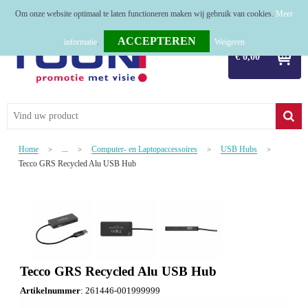
Om onze website optimaal te laten functioneren maken wij gebruik van cookies.
Meer
Home
informatie
.
Weigeren
€ 0,00
Relatiegeschenken
Tassen
Textiel
Home
...
Computer- en Laptopaccessoires
USB Hubs
>
>
>
>
Werkkleding
Tecco GRS Recycled Alu USB Hub
Sport
Kerstpakketten
Tastingpakketten
Tecco GRS Recycled Alu USB Hub
TOP 50
Artikelnummer
:
261446-001999999