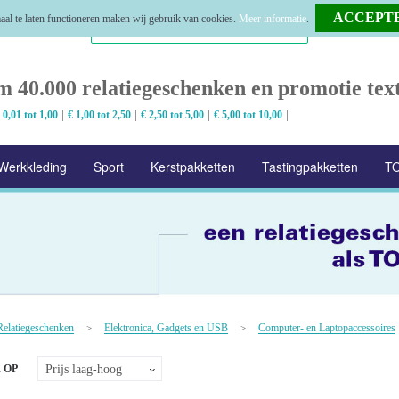
al te laten functioneren maken wij gebruik van cookies.
Meer informatie
.
m 40.000 relatiegeschenken en promotie text
|
|
|
|
 0,01 tot 1,00
€ 1,00 tot 2,50
€ 2,50 tot 5,00
€ 5,00 tot 10,00
Werkkleding
Sport
Kerstpakketten
Tastingpakketten
TO
Relatiegeschenken
Elektronica, Gadgets en USB
Computer- en Laptopaccessoires
>
>
 OP