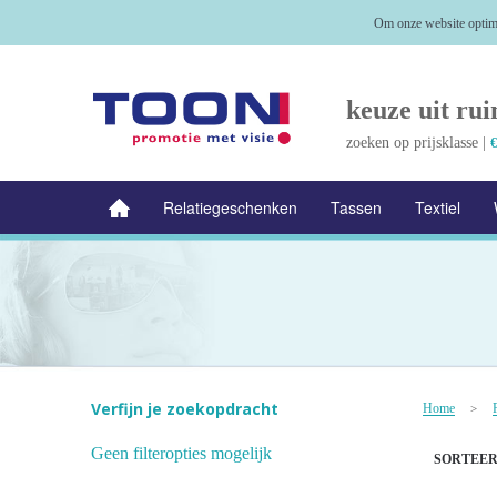
Om onze website optima
keuze uit rui
zoeken op prijsklasse |
€
Relatiegeschenken
Tassen
Textiel
NIEUW
Alle categorieën
Verfijn je zoekopdracht
Home
>
Geen filteropties mogelijk
SORTEER