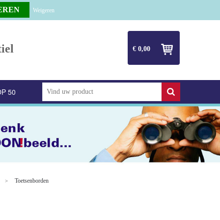
Weigeren
iel
€ 0,00
P 50
Toetsenborden
>