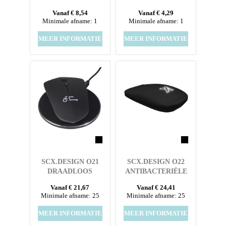
MOUSE
DRAADLOZE MUIS
Vanaf € 8,54
Vanaf € 4,29
Minimale afname: 1
Minimale afname: 1
MEER INFORMATIE
MEER INFORMATIE
SCX.DESIGN O21
SCX.DESIGN O22
DRAADLOOS
ANTIBACTERIËLE
OPLAADBARE MUIS
DRAADLOZE MUIS
Vanaf € 21,67
Vanaf € 24,41
MET OPLICHTEND
Minimale afname: 25
Minimale afname: 25
LOGO
MEER INFORMATIE
MEER INFORMATIE