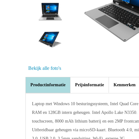
Bekijk alle foto's
Productinformatie
Prijsinformatie
Kenmerken
Laptop met Windows 10 besturingssysteem, Intel Quad Core
RAM en 128GB intern geheugen. Intel Apollo Lake N3350. 
touchscreen, 8000 mAh lithium batterij en een 2MP frontcam
Uitbreidbaar geheugen via microSD-kaart. Bluetooth 4.0,
3.0, USB 2.0, 3.5mm aansluiting. Wi-Fi, externe 3G.