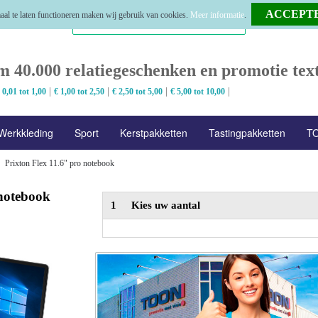
al te laten functioneren maken wij gebruik van cookies.
Meer informatie
.
m 40.000 relatiegeschenken en promotie text
|
|
|
|
 0,01 tot 1,00
€ 1,00 tot 2,50
€ 2,50 tot 5,00
€ 5,00 tot 10,00
Werkkleding
Sport
Kerstpakketten
Tastingpakketten
TO
Prixton Flex 11.6" pro notebook
 notebook
1
Kies uw aantal