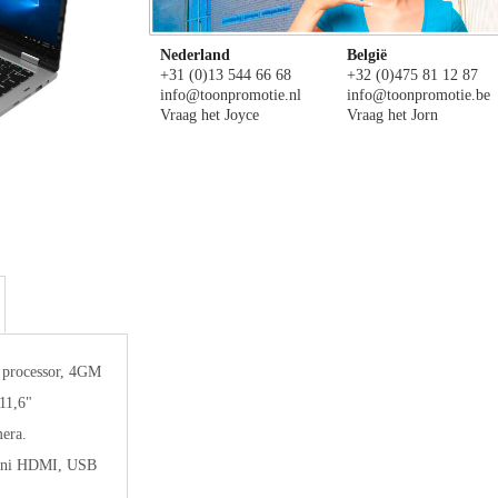
Nederland
België
+31 (0)13 544 66 68
+32 (0)475 81 12 87
info@toonpromotie.nl
info@toonpromotie.be
Vraag het Joyce
Vraag het Jorn
 processor, 4GM
11,6"
era.
 mini HDMI, USB