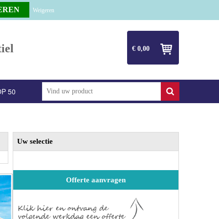
Weigeren
iel
€ 0,00
P 50
Uw selectie
Offerte aanvragen