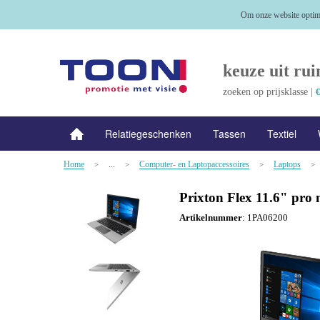
Om onze website optima
keuze uit rui
zoeken op prijsklasse |
€
Relatiegeschenken
Tassen
Textiel
Home
...
Computer- en Laptopaccessoires
Laptops
NIEUW
>
Alle categorieën
>
>
>
Prixton Flex 11.6" pro
Artikelnummer
:
1PA06200