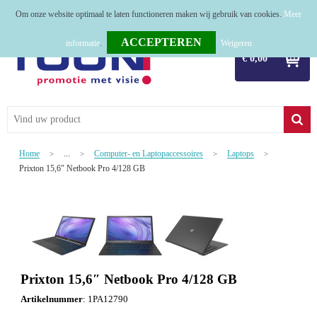
Om onze website optimaal te laten functioneren maken wij gebruik van cookies.
Meer
Home
informatie
.
Weigeren
€ 0,00
Relatiegeschenken
Tassen
Textiel
Home
...
Computer- en Laptopaccessoires
Laptops
>
>
>
>
Werkkleding
Prixton 15,6″ Netbook Pro 4/128 GB
Sport
Kerstpakketten
Tastingpakketten
Prixton 15,6″ Netbook Pro 4/128 GB
TOP 50
Artikelnummer
:
1PA12790