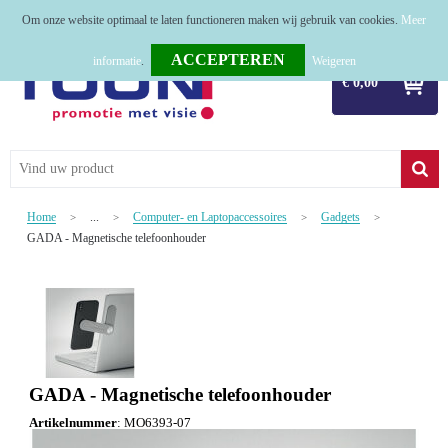
Om onze website optimaal te laten functioneren maken wij gebruik van cookies.
Meer
Home
informatie
.
Weigeren
€ 0,00
Relatiegeschenken
Tassen
Textiel
Home
...
Computer- en Laptopaccessoires
Gadgets
>
>
>
>
Werkkleding
GADA - Magnetische telefoonhouder
Sport
Kerstpakketten
Tastingpakketten
GADA - Magnetische telefoonhouder
TOP 50
Artikelnummer
:
MO6393-07