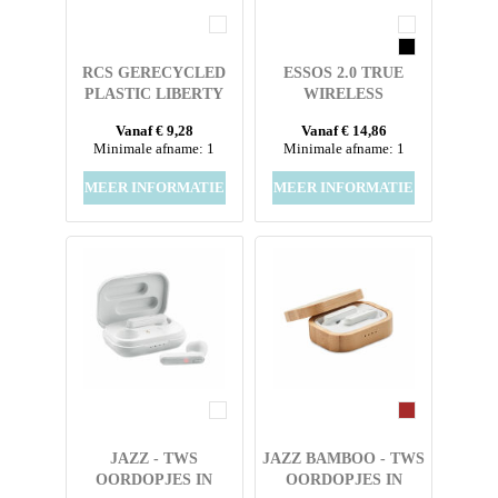
RCS GERECYCLED
ESSOS 2.0 TRUE
PLASTIC LIBERTY
WIRELESS
PRO DRAADLOZE
AUTOMATISCH
Vanaf € 9,28
Vanaf € 14,86
OORDOPPEN
KOPPELENDE
Minimale afname: 1
Minimale afname: 1
OORDOPJES MET
HOUDER
MEER INFORMATIE
MEER INFORMATIE
JAZZ - TWS
JAZZ BAMBOO - TWS
OORDOPJES IN
OORDOPJES IN