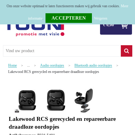
Om onze website optimaal te laten functioneren maken wij gebruik van cookies.
Meer
Home
informatie
.
Weigeren
€ 0,00
Relatiegeschenken
Tassen
Textiel
Home
...
Audio oordopjes
Bluetooth audio oordopjes
>
>
>
>
Werkkleding
Lakewood RCS gerecycled en repareerbare draadloze oordopjes
Sport
Kerstpakketten
Tastingpakketten
Lakewood RCS gerecycled en repareerbare
TOP 50
draadloze oordopjes