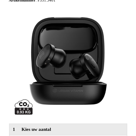
Artikelnummer
:
P331.5401
NIEUW
Alle categorieën
1
Kies uw aantal