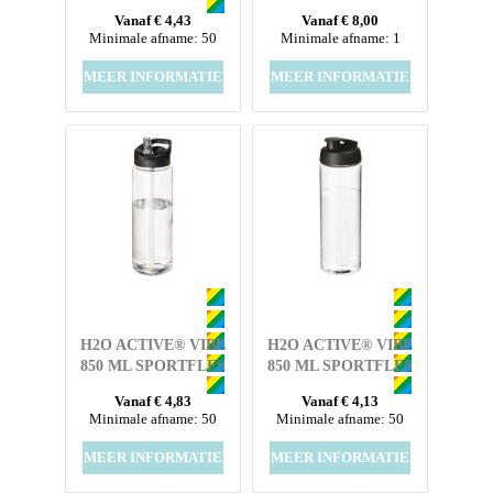
SPORTFLES MET
WATERBOTTLE
Vanaf € 4,43
Vanaf € 8,00
KLAPDEKSEL
Minimale afname: 50
Minimale afname: 1
MEER INFORMATIE
MEER INFORMATIE
H2O ACTIVE® VIBE
H2O ACTIVE® VIBE
850 ML SPORTFLES
850 ML SPORTFLES
MET TUITDEKSEL
MET
Vanaf € 4,83
Vanaf € 4,13
KANTELDEKSEL
Minimale afname: 50
Minimale afname: 50
MEER INFORMATIE
MEER INFORMATIE