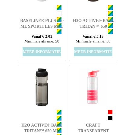
BASELINE® PLUS 750
H2O ACTIVE® BASE
ML SPORTFLES MET
TRITAN™ 650
FLIPCAPDEKSEL
MLSPORTFLES MET
Vanaf € 2,03
Vanaf € 5,13
TUITDEKSEL
Minimale afname: 50
Minimale afname: 50
MEER INFORMATIE
MEER INFORMATIE
H2O ACTIVE® BASE
CRAFT
TRITAN™ 650 ML
TRANSPARENT