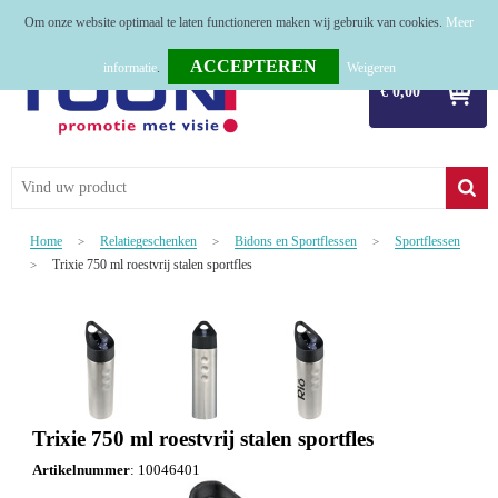
Om onze website optimaal te laten functioneren maken wij gebruik van cookies.
Meer
Home
informatie
.
Weigeren
€ 0,00
Relatiegeschenken
Tassen
Textiel
Home
Relatiegeschenken
Bidons en Sportflessen
Sportflessen
>
>
>
Werkkleding
Trixie 750 ml roestvrij stalen sportfles
>
Sport
Kerstpakketten
Tastingpakketten
Trixie 750 ml roestvrij stalen sportfles
TOP 50
Artikelnummer
:
10046401