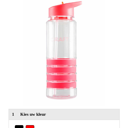
NIEUW
Alle categorieën
1
Kies uw kleur