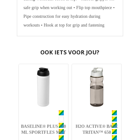
safe grip when working out • Flip top mouthpiece •
Pipe construction for easy hydration during
workouts • Hook at top for grip and fastening
OOK IETS VOOR JOU?
BASELINE® PLUS 750
H2O ACTIVE® BASE
ML SPORTFLES MET
TRITAN™ 650
FLIPCAPDEKSEL
MLSPORTFLES MET