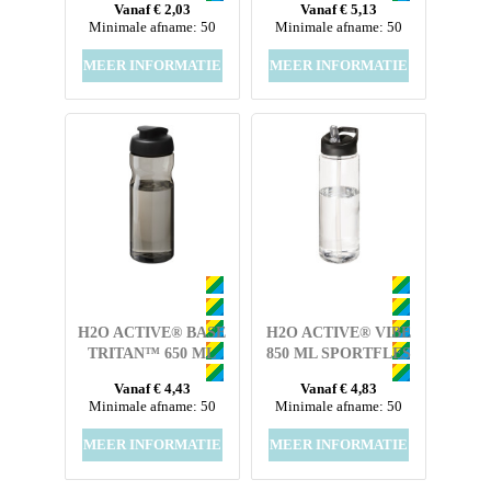
Vanaf € 2,03
Vanaf € 5,13
TUITDEKSEL
Minimale afname: 50
Minimale afname: 50
MEER INFORMATIE
MEER INFORMATIE
H2O ACTIVE® BASE
H2O ACTIVE® VIBE
TRITAN™ 650 ML
850 ML SPORTFLES
SPORTFLES MET
MET TUITDEKSEL
Vanaf € 4,43
Vanaf € 4,83
KLAPDEKSEL
Minimale afname: 50
Minimale afname: 50
MEER INFORMATIE
MEER INFORMATIE