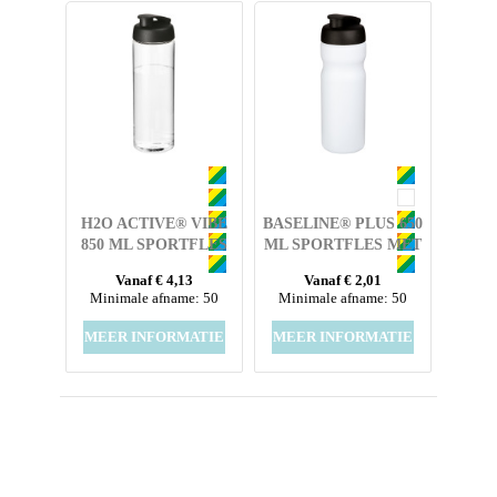
H2O ACTIVE® VIBE
BASELINE® PLUS 650
850 ML SPORTFLES
ML SPORTFLES MET
MET
KANTELDEKSEL
Vanaf € 4,13
Vanaf € 2,01
KANTELDEKSEL
Minimale afname: 50
Minimale afname: 50
MEER INFORMATIE
MEER INFORMATIE