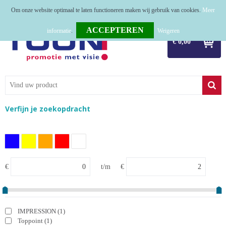
Om onze website optimaal te laten functioneren maken wij gebruik van cookies.
Meer
Home
informatie
.
Weigeren
€ 0,00
Relatiegeschenken
Tassen
Textiel
Verfijn je zoekopdracht
Werkkleding
Sport
Kerstpakketten
€
t/m
€
Tastingpakketten
TOP 50
IMPRESSION
(1)
Toppoint
(1)