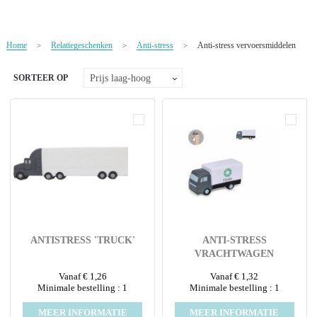
NIEUW
Alle categorieën
Home
Relatiegeschenken
Anti-stress
Anti-stress vervoersmiddelen
>
>
>
SORTEER OP
ANTISTRESS 'TRUCK'
ANTI-STRESS
VRACHTWAGEN
Vanaf € 1,26
Vanaf € 1,32
Minimale bestelling : 1
Minimale bestelling : 1
MEER INFORMATIE
MEER INFORMATIE