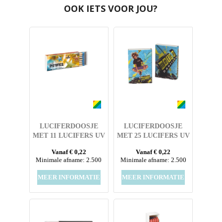
OOK IETS VOOR JOU?
LUCIFERDOOSJE
LUCIFERDOOSJE
MET 11 LUCIFERS UV
MET 25 LUCIFERS UV
LAK UITVOERING
LAK UITVOERING
Vanaf € 0,22
Vanaf € 0,22
MET FULL COLOUR
MET FULL COLOUR
Minimale afname: 2.500
Minimale afname: 2.500
OPDRUK
OPDRUK
MEER INFORMATIE
MEER INFORMATIE