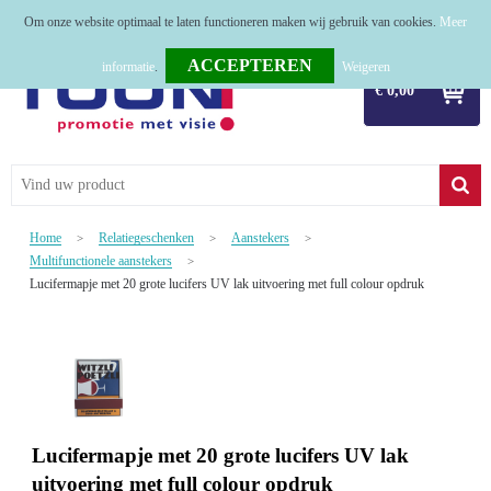
Om onze website optimaal te laten functioneren maken wij gebruik van cookies.
Meer
Home
informatie
.
Weigeren
€ 0,00
Relatiegeschenken
Tassen
Textiel
Home
Relatiegeschenken
Aanstekers
>
>
>
Werkkleding
Multifunctionele aanstekers
>
Lucifermapje met 20 grote lucifers UV lak uitvoering met full colour opdruk
Sport
Kerstpakketten
Tastingpakketten
Lucifermapje met 20 grote lucifers UV lak
TOP 50
uitvoering met full colour opdruk