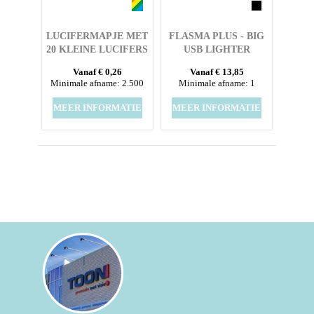
LUCIFERMAPJE MET
FLASMA PLUS - BIG
20 KLEINE LUCIFERS
USB LIGHTER
UV LAK MET FULL
Vanaf € 0,26
Vanaf € 13,85
COLOUR OPDRUK
Minimale afname: 2.500
Minimale afname: 1
MEER INFORMATIE
MEER INFORMATIE