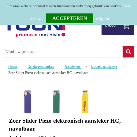
Om onze website optimaal te laten functioneren maken wij gebruik van cookies.
Meer
Home
informatie
.
Weigeren
€ 0,00
Relatiegeschenken
Tassen
Textiel
Home
Relatiegeschenken
Aanstekers
Budget aanstekers
>
>
>
>
Werkkleding
Zorr Slider Piezo elektronisch aansteker HC, navulbaar
Sport
Kerstpakketten
Tastingpakketten
Zorr Slider Piezo elektronisch aansteker HC,
TOP 50
navulbaar