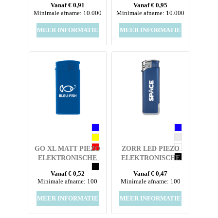
Vanaf € 0,91
Vanaf € 0,95
ZILVERKLEURIGE
KAP MET ALL OVER
Minimale afname: 10.000
Minimale afname: 10.000
KAP MET ALL OVER
FULL COLOUR
FULL COLOUR
SLEEVE
MEER INFORMATIE
MEER INFORMATIE
SLEEVE
GO XL MATT PIEZO
ZORR LED PIEZO
ELEKTRONISCHE
ELEKTRONISCHE
AANSTEKER HC,
AANSTEKER HC,
Vanaf € 0,52
Vanaf € 0,47
NAVULBAAR
NAVULBAAR
Minimale afname: 100
Minimale afname: 100
MEER INFORMATIE
MEER INFORMATIE