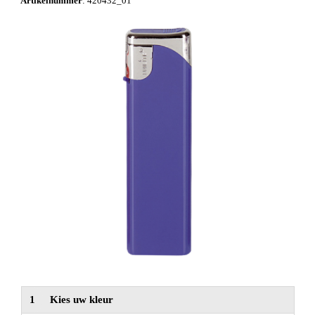
Artikelnummer
:
420432_01
NIEUW
Alle categorieën
1
Kies uw kleur