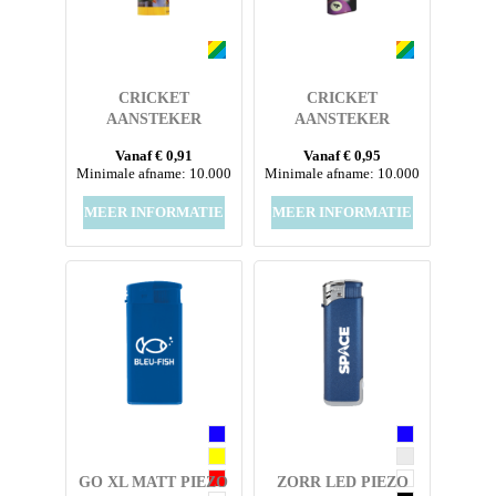
CRICKET
CRICKET
AANSTEKER
AANSTEKER
ORIGINAL
ORIGINAL ZWARTE
Vanaf € 0,91
Vanaf € 0,95
ZILVERKLEURIGE
KAP MET ALL OVER
Minimale afname: 10.000
Minimale afname: 10.000
KAP MET ALL OVER
FULL COLOUR
FULL COLOUR
SLEEVE
MEER INFORMATIE
MEER INFORMATIE
SLEEVE
GO XL MATT PIEZO
ZORR LED PIEZO