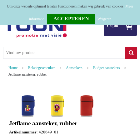
Om onze website optimaal te laten functioneren maken wij gebruik van cookies.
Meer
Home
informatie
.
Weigeren
€ 0,00
Relatiegeschenken
Tassen
Textiel
Home
Relatiegeschenken
Aanstekers
Budget aanstekers
>
>
>
>
Werkkleding
Jetflame aansteker, rubber
Sport
Kerstpakketten
Tastingpakketten
Jetflame aansteker, rubber
TOP 50
Artikelnummer
:
420649_01