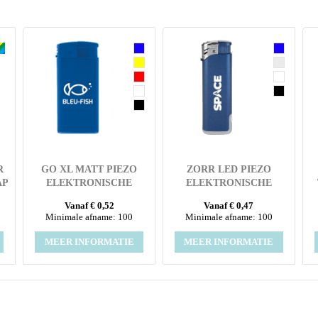
R
GO XL MATT PIEZO
ZORR LED PIEZO
AP
ELEKTRONISCHE
ELEKTRONISCHE
L
AANSTEKER HC,
AANSTEKER HC,
Vanaf € 0,52
Vanaf € 0,47
NAVULBAAR
NAVULBAAR
Minimale afname: 100
Minimale afname: 100
MEER INFORMATIE
MEER INFORMATIE