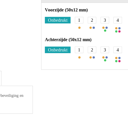
Voorzijde (50x12 mm)
Onbedrukt
1
2
3
4
Achterzijde (50x12 mm)
Onbedrukt
1
2
3
4
beveiliging en