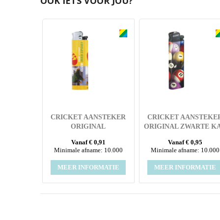
OOK IETS VOOR JOU?
CRICKET AANSTEKER
CRICKET AANSTEKE
ORIGINAL
ORIGINAL ZWARTE K
ZILVERKLEURIGE KAP
MET ALL OVER FUL
Vanaf € 0,91
Vanaf € 0,95
MET ALL OVER FULL
COLOUR SLEEVE
Minimale afname: 10.000
Minimale afname: 10.000
COLOUR SLEEVE
MEER INFORMATIE
MEER INFORMATIE