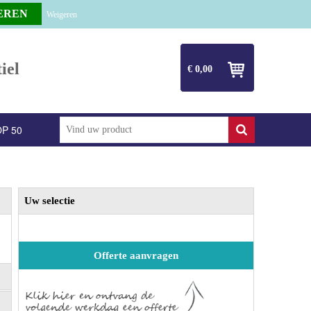
Weigeren
iel
€ 0,00
P 50
Uw selectie
Offerte aanvragen