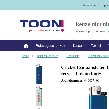
Om onze website optima
keuze uit rui
zoeken op prijsklasse |
€
Relatiegeschenken
Tassen
Textiel
Home
Relatiegeschenken
Aanstekers
Budget aanstekers
NIEUW
>
Alle categorieën
>
>
Cricket Eco aansteker
recycled nylon body
Artikelnummer
:
440007_01