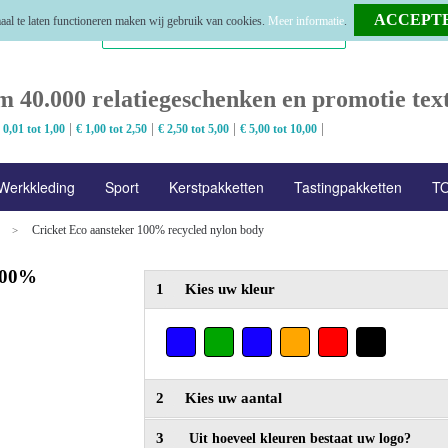
al te laten functioneren maken wij gebruik van cookies.
Meer informatie
.
m 40.000 relatiegeschenken en promotie text
|
|
|
|
 0,01 tot 1,00
€ 1,00 tot 2,50
€ 2,50 tot 5,00
€ 5,00 tot 10,00
Werkkleding
Sport
Kerstpakketten
Tastingpakketten
TO
Cricket Eco aansteker 100% recycled nylon body
>
 100%
1
Kies uw kleur
2
Kies uw aantal
3
Uit hoeveel kleuren bestaat uw logo?