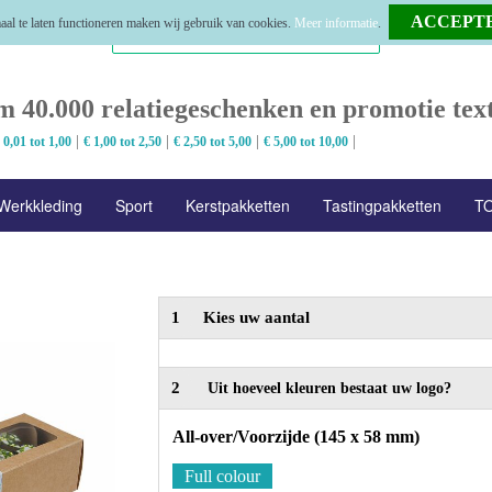
al te laten functioneren maken wij gebruik van cookies.
Meer informatie
.
m 40.000 relatiegeschenken en promotie text
|
|
|
|
 0,01 tot 1,00
€ 1,00 tot 2,50
€ 2,50 tot 5,00
€ 5,00 tot 10,00
Werkkleding
Sport
Kerstpakketten
Tastingpakketten
TO
1
Kies uw aantal
2
Uit hoeveel kleuren bestaat uw logo?
All-over/Voorzijde (145 x 58 mm)
Full colour