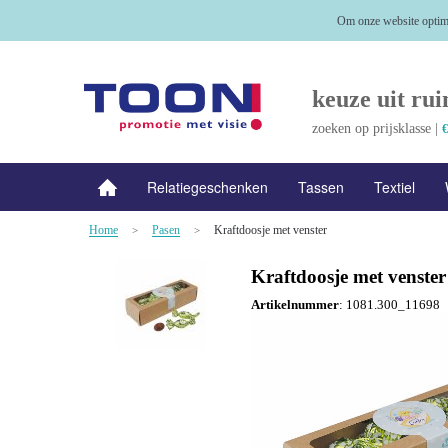
Om onze website optima
keuze uit rui
zoeken op prijsklasse |
€
Relatiegeschenken
Tassen
Textiel
Home
Pasen
Kraftdoosje met venster
NIEUW
>
Alle categorieën
>
Kraftdoosje met venster
Artikelnummer
:
1081.300_11698