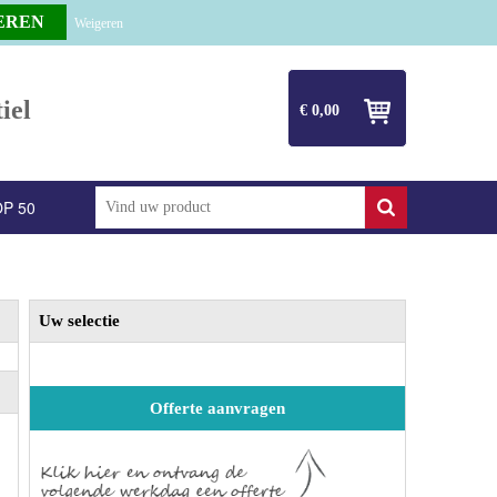
Weigeren
iel
€ 0,00
P 50
Uw selectie
Offerte aanvragen